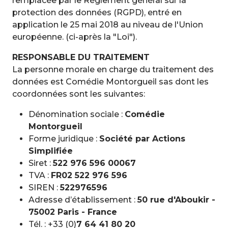
remplacée par le Règlement général sur la
protection des données (RGPD), entré en
application le 25 mai 2018 au niveau de l'Union
européenne. (ci-après la "Loi").
RESPONSABLE DU TRAITEMENT
La personne morale en charge du traitement des
données est Comédie Montorgueil sas dont les
coordonnées sont les suivantes:
Dénomination sociale :
Comédie
Montorgueil
Forme juridique :
Société par Actions
Simplifiée
Siret :
522 976 596 00067
TVA :
FR02 522 976 596
SIREN :
522976596
Adresse d’établissement :
50 rue d'Aboukir -
75002 Paris - France
Tél. : +33 (0)
7 64 41 80 20